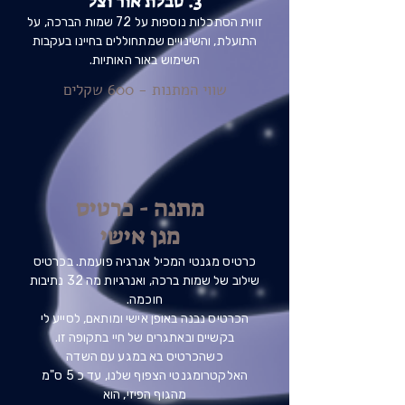
3. טבלת אור וצל
זווית הסתכלות נוספות על 72 שמות הברכה, על
התועלת, והשינויים שמתחוללים בחיינו בעקבות
השימוש באור האותיות.
שווי המתנות - 600 שקלים
מתנה - כרטיס
מגן אישי
כרטיס מגנטי המכיל אנרגיה פועמת. בכרטיס
שילוב של שמות ברכה, ואנרגיות מה 32 נתיבות
חוכמה.
הכרטיס נבנה באופן אישי ומותאם, לסייע לי
בקשיים ובאתגרים של חיי בתקופה זו.
כשהכרטיס בא במגע עם השדה
האלקטרומגנטי הצפוף שלנו, עד כ 5 ס"מ
מהגוף הפיזי, הוא