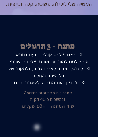
העשייה שלי ליעילה, פשוטה, קלה, וכייפית.​
מתנה - 3 תרגולים
◊ מיינדפולנס קבלי - האתנחתא
המושלמת להורדת סטרס פיזי ומחשבתי
◊
לתרגל חיבור לאני הגב
וה, ו
למקור של
כל הטוב בעולם
להפוך את המנהג לשגרת חיים
◊
התרגולים מתקיימים בZoom,
ונמשכים כ 40 דקות
שווי המתנה - 285 שקלים