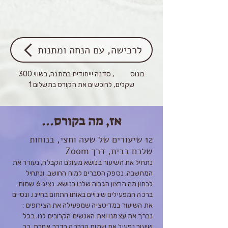
לרכישה, עם הנחה ומתנות
בונוס , סדנה יייחודית במתנה, בשווי 300
שקלים, לרוכשים את הקורס בתשלום 1
אז, מה בקורס...
12 שי
עורים של שעה וחצי, בנוחות
שלכם בבית, דרך Zoom
נתחיל את השיעור בנושא מעולם הקבלה, נעורר את
המחשבה, נספק הסברים למוח החושב, ונתחיל
לבחון מה הרצון הגבוה שלנו בנושא. נציג 6 שמות
ברכה המפעילים שינויים באותו התחום בחיינו. ונסיים
את השיעור במדיטציה שמפעילה את הצירופים :
נברך את עצמנו ואת האנשים הקרובים לנו. בכל
שיעור נפעיל את שמות הברכה בדרך אחרת, כך