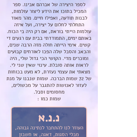
לספר היצירה של אברהם אבינו. ספר
המכיל בתוכו את הידע ליצור עולמות,
לבנות תודעה, ואפילו חיים. מהר מאוד
התחלתי לחלום על יצירה, ועל איזה
עולמות הייתי בוראת, אם רק היה בי הכוח.
באותם ימים, התמודדתי בבית עם רגעים די
קשים. אימי הייתה חולה מזה הרבה שנים,
והכאב והסבל שלה הפכו לאורחים קבועים
ומוכרים מדי. הקושי הכי גדול שלי, היה
לראות אותה סובלת. עינוי שאין שני לי.
מצאתי את עצמי נעזרת, לא מעט בכוחות
של 72 שמות הברכה. שמות שנבנו על מנת
לעזור לאנושות להתגבר על מכשולים,
מחסומים וסבל.
שמות כמו :
נ.נ.א
העוזר לנו להתחבר לנתינה גבוהה,
מבלי הסגות, דאגה, או חשבון